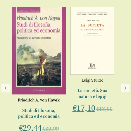
Luigi Sturzo
Ec
La società. Sua
natura e leggi
Friedrich A. von Hayek
€
€
17,10
on
€
18,00
Studi di filosofia,
politica ed economia
co.
€
29,44
€
30,99