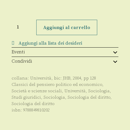
Dal
Monte
Aggiungi al carrello
Sinai
al
Campo
Aggiungi alla lista dei desideri
di
Marte
Eventi
quantità
Condividi
collana:
Università
, bic:
JHB
,
2004
, pp
128
Classici del pensiero politico ed economico
,
Società e scienze sociali
,
Università
,
Sociologia
,
Studi giuridici
,
Sociologia
,
Sociologia del diritto
,
Sociologia del diritto
isbn:
9788849810202