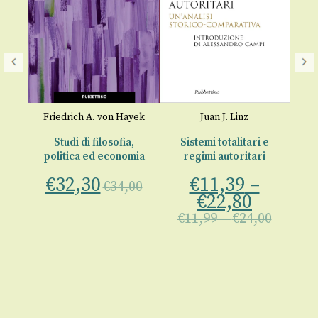
du
Friedrich A. von Hayek
Juan J. Linz
B
 in
Studi di filosofia,
Sistemi totalitari e
P
politica ed economia
regimi autoritari
a
€
32,30
€
11,39
–
00
€
34,00
€
22,80
€
€
11,99
–
€
24,00