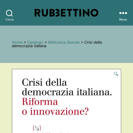
Rubbettino
Cerca
Menu
editore
Home
>
Catalogo
>
Biblioteca liberale
> Crisi della
democrazia italiana
🔍