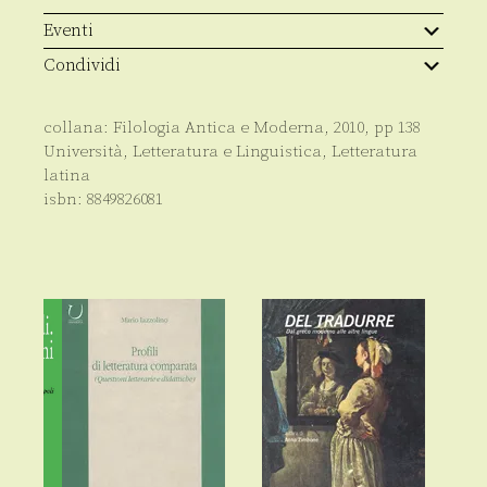
Panegyricus
Messallae
Eventi
quantità
Condividi
collana:
Filologia Antica e Moderna
,
2010
, pp
138
Università
,
Letteratura e Linguistica
,
Letteratura
latina
isbn:
8849826081