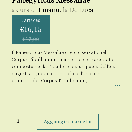
Panegyricus Messallae
a cura di
Emanuela De Luca
Cartaceo
€
16,15
€
17,00
Il Panegyricus Messalae ci è conservato nel
Corpus Tibullianum, ma non può essere stato
composto nè da Tibullo nè da un poeta dell’età
augustea. Questo carme, che è l’unico in
esametri del Corpus Tibullianum,
Corpus
Tibullianum
Aggiungi al carrello
III
7