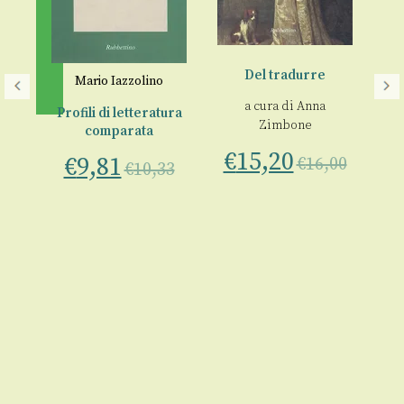
Del tradurre
Mario Iazzolino
Pe
a cura di
Anna
Profili di letteratura
Zimbone
€
comparata
€
15,20
€
9,81
€
16,00
ria
€
10,33
o
00