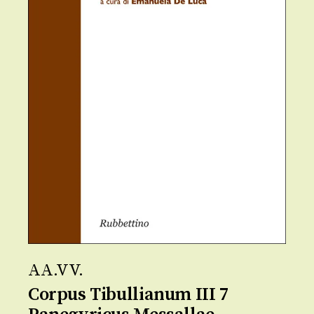
AA.VV.
Corpus Tibullianum III 7