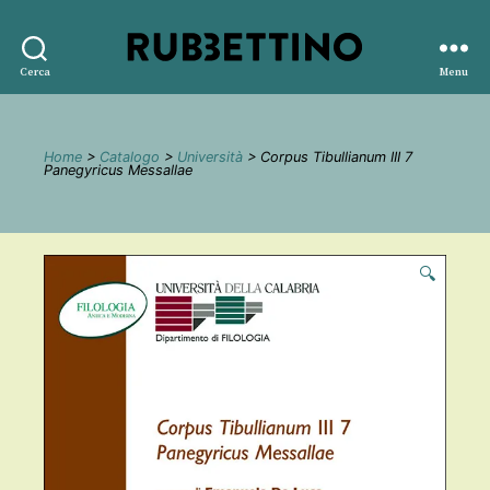
Rubbettino
Cerca
Menu
editore
Home
>
Catalogo
>
Università
> Corpus Tibullianum III 7
Panegyricus Messallae
🔍