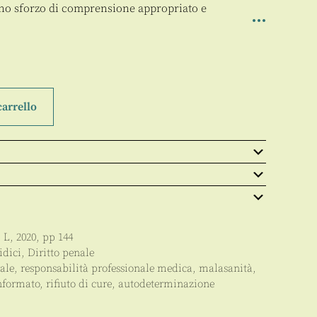
o sforzo di comprensione appropriato e
carrello
:
L
,
2020
, pp
144
idici
,
Diritto penale
enale, responsabilità professionale medica, malasanità,
informato, rifiuto di cure, autodeterminazione