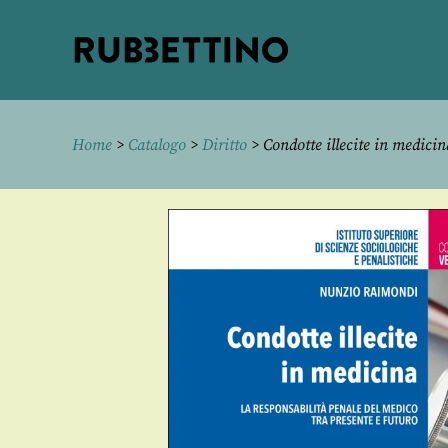
Rubbettino
editore
Home
>
Catalogo
>
Diritto
> Condotte illecite in medicin