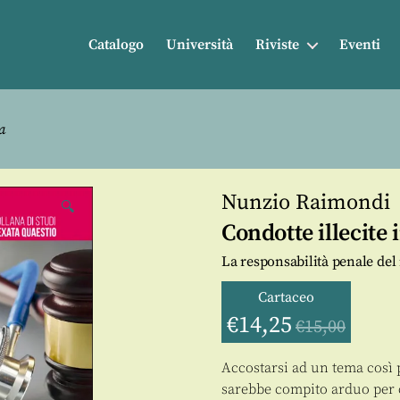
Catalogo
Università
Riviste
Eventi
a
Nunzio Raimondi
🔍
Condotte illecite
La responsabilità penale del
Cartaceo
€
14,25
€
15,00
Accostarsi ad un tema così
sarebbe compito arduo per c