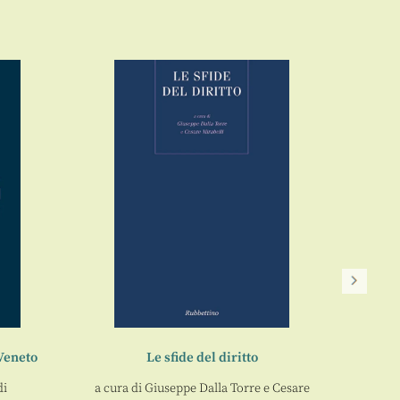
Il nuov
a
Veneto
Le sfide del diritto
di
a cura di
Giuseppe Dalla Torre
e
Cesare