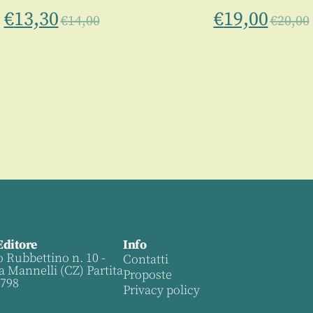
€
13,30
€
19,00
€
14,00
€
20,00
Editore
Info
o Rubbettino n. 10 -
Contatti
a Mannelli (CZ) Partita
Proposte
0798
Privacy policy