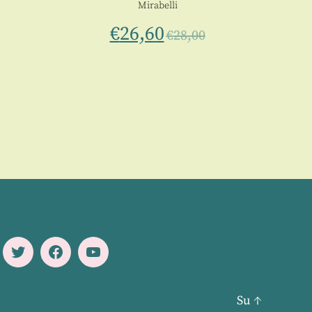
Mirabelli
€
26,60
€
28,00
Twitter
Facebook
Youtube
Su
↑