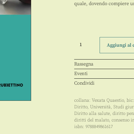
quale, dovendo compiere un
Condotte
illecite
Aggiungi al 
in
medicina
quantità
Rassegna
Eventi
Condividi
collana:
Vexata Quaestio
, bic
Diritto
,
Università
,
Studi giur
Diritto alla salute, diritto p
diritti del malato, consenso 
isbn:
9788849861617