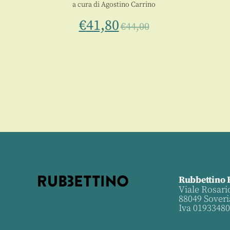
a cura di
Agostino Carrino
e
€
41,80
€
44,00
10
Rubbettino 
Viale Rosari
88049 Soveri
Iva 0193348