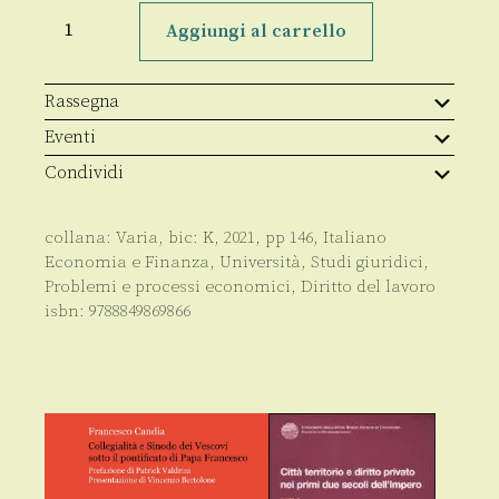
Com’è
cambiato
Aggiungi al carrello
il
mercato
del
lavoro
Rassegna
in
Italia
Eventi
e
come
Condividi
cambierà
quantità
collana:
Varia
, bic:
K
,
2021
, pp
146
,
Italiano
Economia e Finanza
,
Università
,
Studi giuridici
,
Problemi e processi economici
,
Diritto del lavoro
isbn:
9788849869866