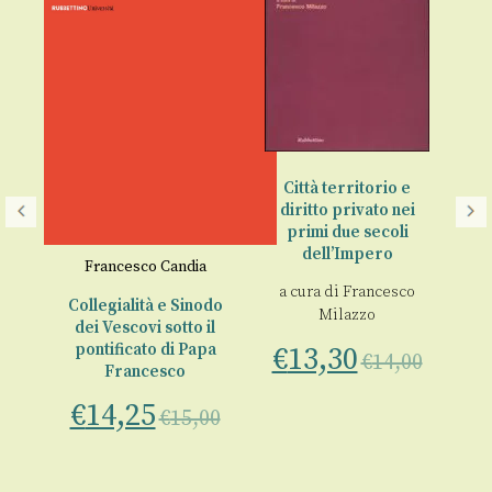
Città territorio e
diritto privato nei
primi due secoli
dell’Impero
Francesco Candia
n
a cura di
Francesco
Collegialità e Sinodo
Milazzo
dei Vescovi sotto il
o
pontificato di Papa
€
13,30
€
14,00
co
Sa
Francesco
a
€
14,25
€
15,00
€
00