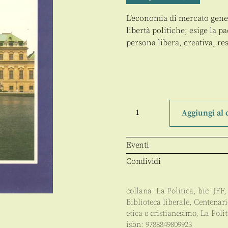
L’economia di mercato gener
libertà politiche; esige la
persona libera, creativa, re
Cattolici
a
Aggiungi al 
difesa
del
mercato
quantità
Eventi
Condividi
collana:
La Politica
, bic:
JFF
Biblioteca liberale
,
Centenari
etica e cristianesimo
,
La Polit
isbn:
9788849809923