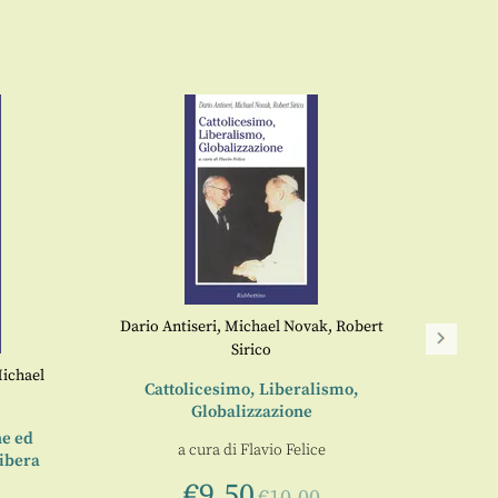
Dario Antiseri
,
Michael Novak
,
Robert
Sirico
ichael
Cattolicesimo, Liberalismo,
Globalizzazione
Il p
he ed
a cura di
Flavio Felice
libera
€
9,50