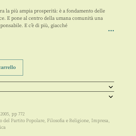
a la più ampia prosperità: è a fondamento delle
 pace. E pone al centro della umana comunità una
sponsabile. E c’è di più, giacché
carrello
,
2005
, pp
772
o del Partito Popolare
,
Filosofia e Religione
,
Impresa,
ica