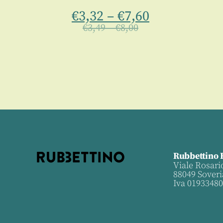
€
3,32
–
€
7,60
€
3,49
–
€
8,00
Rubbettino 
Viale Rosari
88049 Soveri
Iva 0193348