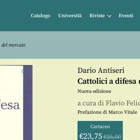
Catalogo
Università
Riviste
Eventi
a del mercato
Dario Antiseri
🔍
Cattolici a difesa
Nuova edizione
a cura di
Flavio Feli
Prefazione di Marco Vitale
Cartaceo
€
23,75
€
25,00