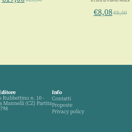
a cura di
Flavio Felice
€
8,08
€
8,50
Editore
Info
o Rubbettino n. 10 -
Contatti
a Mannelli (CZ) Partita
Proposte
0798
Privacy policy