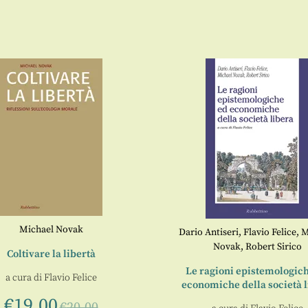
Michael Novak
Dario Antiseri
,
Flavio Felice
,
M
Novak
,
Robert Sirico
Coltivare la libertà
Le ragioni epistemologic
a cura di
Flavio Felice
economiche della società 
€
19,00
€
20,00