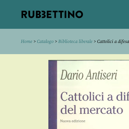
Rubbettino
editore
Home
>
Catalogo
>
Biblioteca liberale
> Cattolici a difes