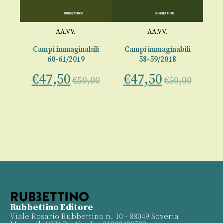
AA.VV.
AA.VV.
li
Campi immaginabili
Campi immaginabili
C
60-61/2019
58-59/2018
€
47,50
€
47,50
€
00
€
50,00
€
50,00
Rubbettino Editore
Viale Rosario Rubbettino n. 10 - 88049 Soveria