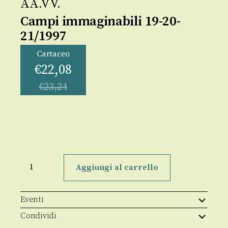
AA.VV.
Campi immaginabili 19-20-
21/1997
Cartaceo
€
22,08
€
23,24
Campi
immaginabili
Aggiungi al carrello
19-
20-
21/1997
quantità
Eventi
Condividi