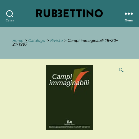
Rubbettino
Cerca
Menu
editore
Home
>
Catalogo
>
Riviste
> Campi immaginabili 19-20-
21/1997
🔍