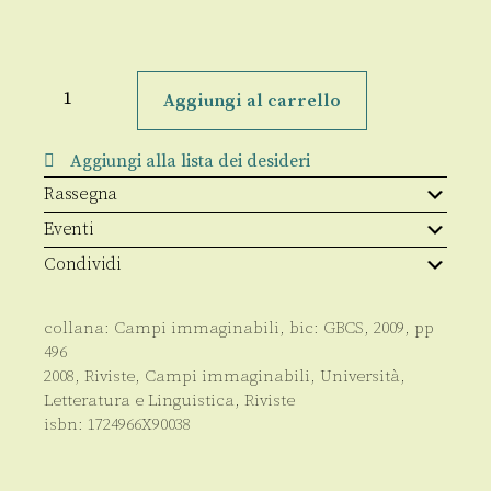
Campi
immaginabili
Aggiungi al carrello
38-
39/2008
quantità
Aggiungi alla lista dei desideri
Rassegna
Eventi
Condividi
collana:
Campi immaginabili
, bic:
GBCS
,
2009
, pp
496
2008
,
Riviste
,
Campi immaginabili
,
Università
,
Letteratura e Linguistica
,
Riviste
isbn:
1724966X90038