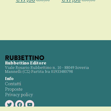
00
€
50,00
€
50,00
Rubbettino Editore
Viale Rosario Rubbettino n. 10 - 88049 Soveria
Mannelli (CZ) Partita Iva 01933480798
Info
Contatti
Proposte
Privacy policy
Twitter
Facebook
Youtube