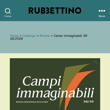
Rubbettino
Cerca
Menu
editore
Home
>
Catalogo
>
Riviste
> Campi immaginabili 38-
39/2008
🔍