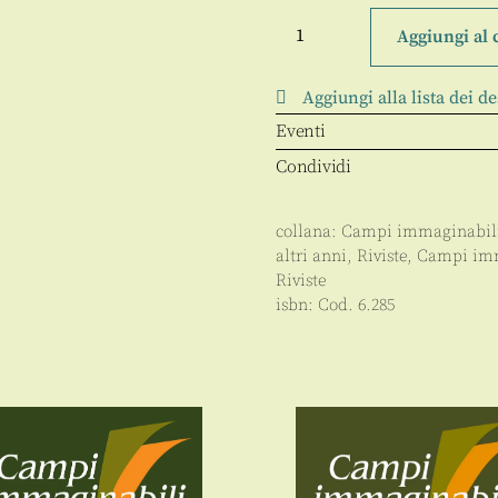
Campi
immaginabili
Aggiungi al 
13-
14-
15/1995
Aggiungi alla lista dei de
quantità
Eventi
Condividi
collana:
Campi immaginabil
altri anni
,
Riviste
,
Campi imm
Riviste
isbn:
Cod. 6.285