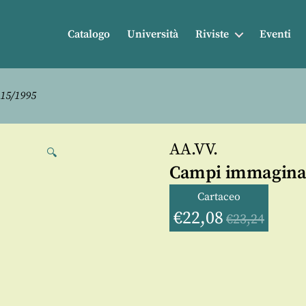
Catalogo
Università
Riviste
Eventi
-15/1995
AA.VV.
🔍
Campi immaginab
Cartaceo
€
22,08
€
23,24