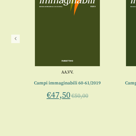
AA.VV.
/2021
Campi immaginabili 60-61/2019
Camp
€
47,50
€
50,00