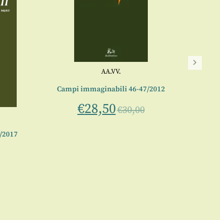
AA.VV.
Campi immaginabili 46-47/2012
€
28,50
€
30,00
/2017
Camp