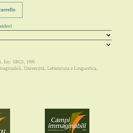
carrello
sideri
i
, bic:
GBCS
,
1995
aginabili
,
Università
,
Letteratura e Linguistica
,