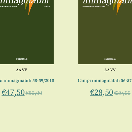
AA.VV.
AA.VV.
i immaginabili 58-59/2018
Campi immaginabili 56-57
€
47,50
€
28,50
€
50,00
€
30,00