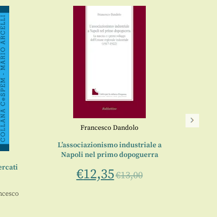
A
Francesco Dandolo
a cura
L’associazionismo industriale a
Napoli nel primo dopoguerra
ercati
€
12,35
€
13,00
ncesco