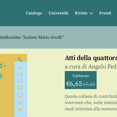
Catalogo
Università
Riviste
Eventi
ttordicesima “Lezione Mario Arcelli”
Atti della quatto
🔍
a cura di
Angelo Fede
Cartaceo
€
6,65
€
7,00
Questa collana di contributi 
interventi che, nelle intenz
studi intitolata alla memori