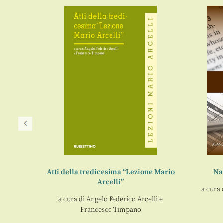
zione
Atti della tredicesima “Lezione Mario
Nar
Arcelli”
a cura 
lli
e
a cura di
Angelo Federico Arcelli
e
Francesco Timpano