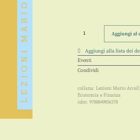
Atti
della
Aggiungi al 
quattordicesima
“Lezione
Mario
Aggiungi alla lista dei de
Arcelli”
quantità
Eventi
Condividi
collana:
Lezioni Mario Arcell
Economia e Finanza
isbn:
9788849856378