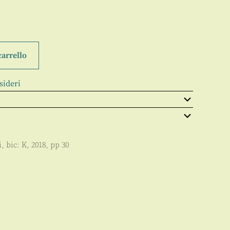
carrello
sideri
i
, bic:
K
,
2018
, pp
30