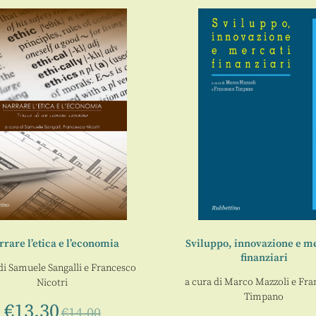
rare l’etica e l’economia
Sviluppo, innovazione e m
finanziari
di
Samuele Sangalli
e
Francesco
a cura di
Marco Mazzoli
e
Fra
Nicotri
Timpano
€
13,30
€
14,00