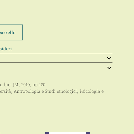
carrello
sideri
a
, bic:
JM
,
2010
, pp
180
ersità
,
Antropologia e Studi etnologici
,
Psicologia e