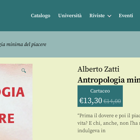
Catalogo
Università
Riviste
Eventi
ia minima del piacere
Alberto Zatti
🔍
Antropologia min
Cartaceo
€
13,30
€
14,00
“Prima il dovere e poi il pia
vita? E chi, anche, non l’ha
indulgeva in