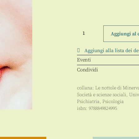
Antropologia
minima
Aggiungi al 
del
piacere
quantità
Aggiungi alla lista dei de
Eventi
Condividi
collana:
Le nottole di Minerv
Società e scienze sociali
,
Univ
Psichiatria
,
Psicologia
isbn:
9788849824995