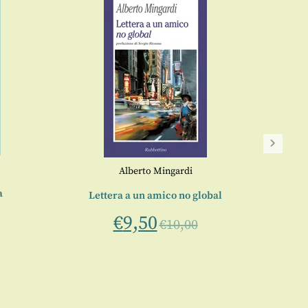
Una i
Alberto Mingardi
a
Lettera a un amico no global
a cur
€
9,50
€
10,00