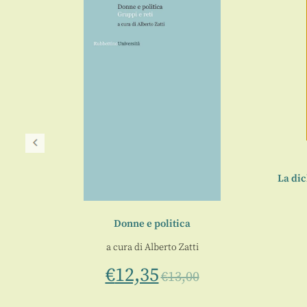
La dic
ucci
Donne e politica
istici
a cura di
Alberto Zatti
€
12,35
€
13,00