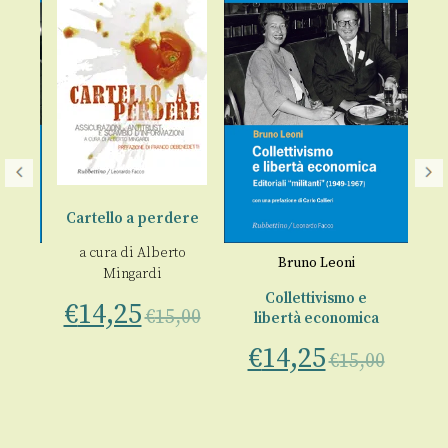
Cartello a perdere
L
a cura di
Alberto
Bruno Leoni
Mingardi
€
a
Collettivismo e
€
14,25
€
15,00
del
libertà economica
€
14,25
€
15,00
00