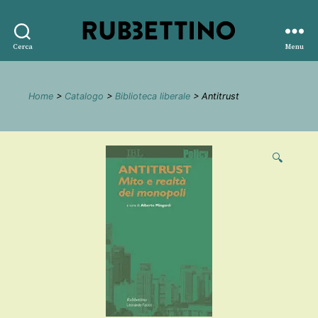
Rubbettino
Cerca
Menu
editore
Home
>
Catalogo
>
Biblioteca liberale
> Antitrust
🔍