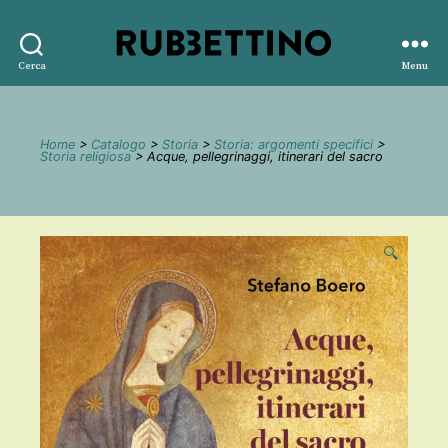
Rubbettino
Cerca
Menu
editore
Home
>
Catalogo
>
Storia
>
Storia: argomenti specifici
>
Storia religiosa
> Acque, pellegrinaggi, itinerari del sacro
🔍