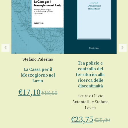
Stefano Palermo
Tra polizie e
controllo del
l
La Cassa per il
territorio: alla
di
Mezzogiorno nel
ricerca delle
Lazio
discontinuità
€
17,10
€
18,00
a cura di
Livio
A
i
,
Antonielli
e
Stefano
Levati
a
€
€
23,75
€
25,00
00