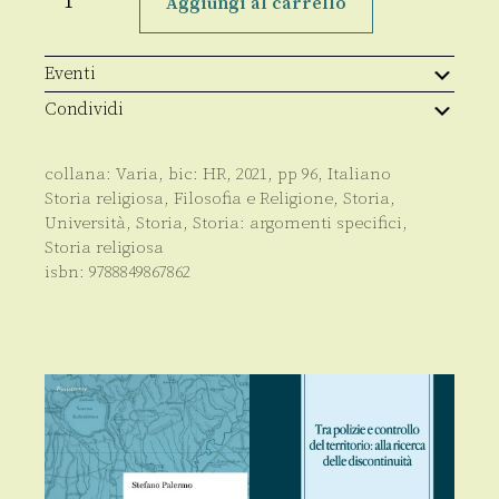
Aggiungi al carrello
itinerari
del
sacro
quantità
Eventi
Condividi
collana:
Varia
, bic:
HR
,
2021
, pp
96
,
Italiano
Storia religiosa
,
Filosofia e Religione
,
Storia
,
Università
,
Storia
,
Storia: argomenti specifici
,
Storia religiosa
isbn:
9788849867862