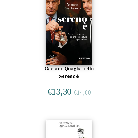
Gaetano Quagliariello
Sereno è
€
13,30
€
14,00