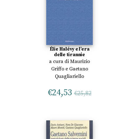
Élie Halévy e l’era
delle tirannie
a cura di
Maurizio
Griffo
e
Gaetano
Quagliariello
€
24,53
€
25,82