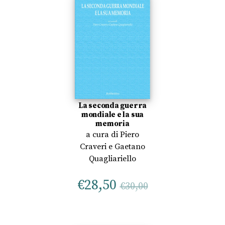
La seconda guerra
mondiale e la sua
memoria
a cura di
Piero
Craveri
e
Gaetano
Quagliariello
€
28,50
€
30,00