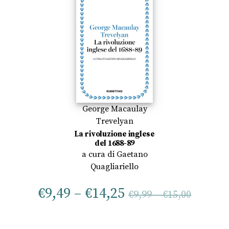
George Macaulay
Trevelyan
La rivoluzione inglese
del 1688-89
a cura di
Gaetano
Quagliariello
€
9,49
–
€
14,25
€
9,99
–
€
15,00