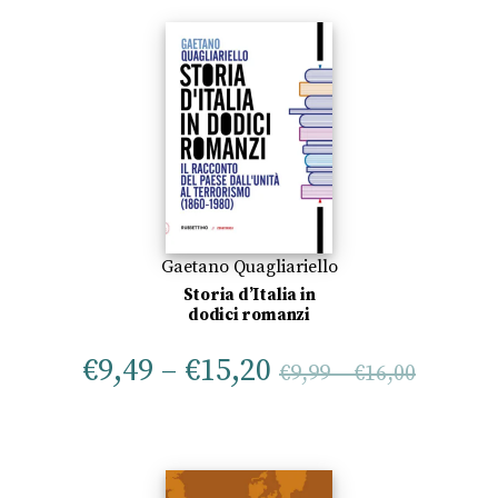
Gaetano Quagliariello
Storia d’Italia in
dodici romanzi
€
9,49
–
€
15,20
€
9,99
–
€
16,00