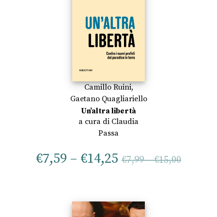
Camillo Ruini
,
Gaetano Quagliariello
Un’altra libertà
a cura di
Claudia
Passa
€
7,59
–
€
14,25
€
7,99
–
€
15,00