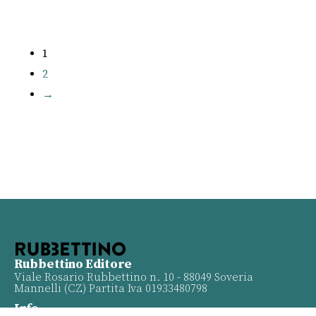
1
2
→
Rubbettino Editore
Viale Rosario Rubbettino n. 10 - 88049 Soveria
Mannelli (CZ) Partita Iva 01933480798
Info