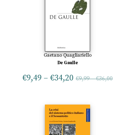
Gaetano Quagliariello
De Gaulle
€
9,49
–
€
34,20
€
9,99
–
€
36,00