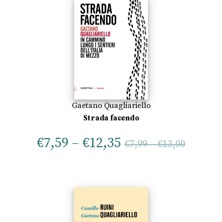
Gaetano Quagliariello
Strada facendo
€
7,59
–
€
12,35
€
7,99
–
€
13,00