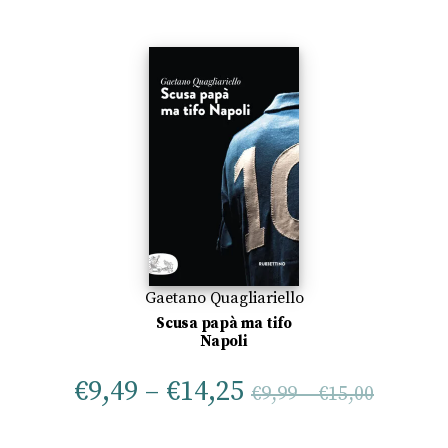
Gaetano Quagliariello
Scusa papà ma tifo
Napoli
€
9,49
–
€
14,25
€
9,99
–
€
15,00