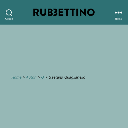
Rubbettino
Cerca
Menu
editore
Home
>
Autori
>
G
> Gaetano Quagliariello