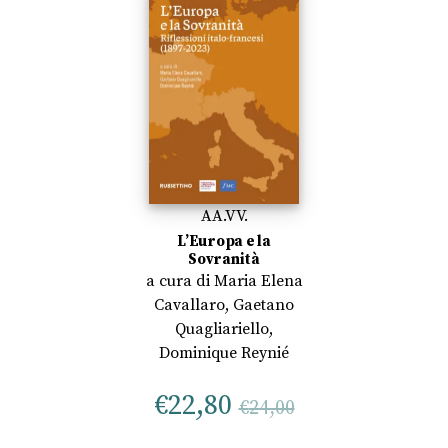
AA.VV.
L’Europa e la
Sovranità
a cura di
Maria Elena
Cavallaro
,
Gaetano
Quagliariello
,
Dominique Reynié
€
22,80
€
24,00