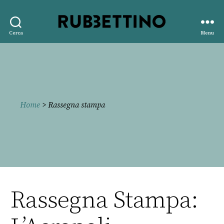
Rubbettino
Cerca
Menu
editore
Home
> Rassegna stampa
Rassegna Stampa: