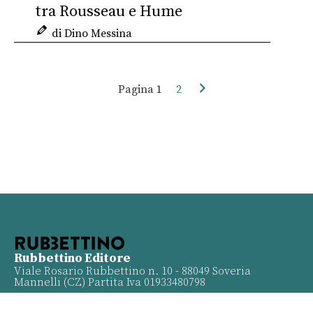
tra Rousseau e Hume
di Dino Messina
Pagina
1
2
Rubbettino Editore
Viale Rosario Rubbettino n. 10 - 88049 Soveria
Mannelli (CZ) Partita Iva 01933480798
Info