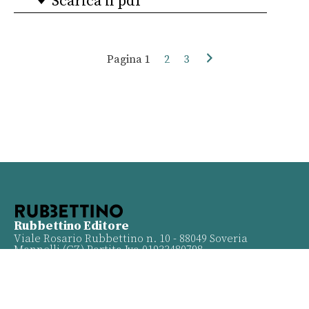
Scarica il pdf
Pagina
1
2
3
Rubbettino Editore
Viale Rosario Rubbettino n. 10 - 88049 Soveria
Mannelli (CZ) Partita Iva 01933480798
Info
Contatti
Proposte