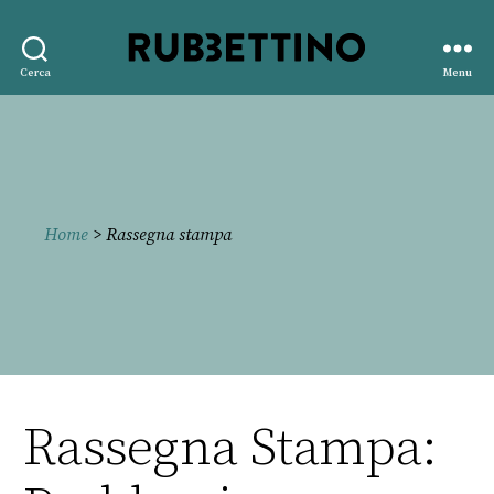
Rubbettino
Cerca
Menu
editore
Home
> Rassegna stampa
Rassegna Stampa: