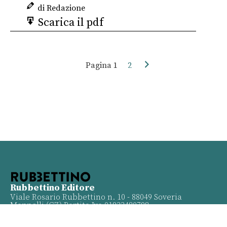
di Redazione
Scarica il pdf
Pagina
1
2
Rubbettino Editore
Viale Rosario Rubbettino n. 10 - 88049 Soveria
Mannelli (CZ) Partita Iva 01933480798
Info