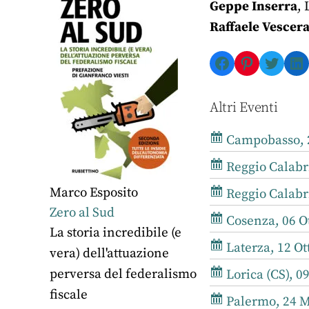
Geppe Inserra
,
Raffaele Vescer
Facebook
Pinterest
Twitte
Li
Altri Eventi
Campobasso, 2
Reggio Calabr
Marco Esposito
Reggio Calabr
Zero al Sud
Cosenza, 06 Ot
La storia incredibile (e
Laterza, 12 Ot
vera) dell'attuazione
perversa del federalismo
Lorica (CS), 0
fiscale
Palermo, 24 M