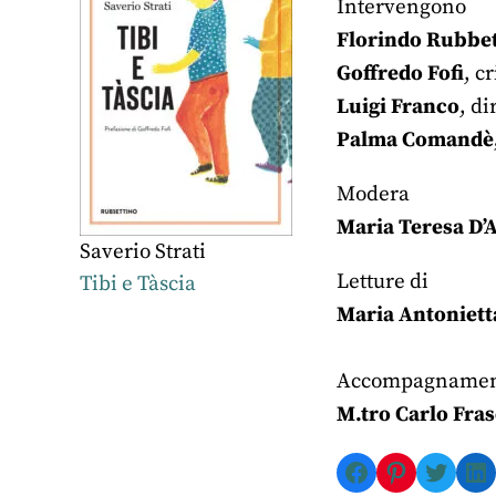
Intervengono
Florindo Rubbe
Goffredo Fofi
, c
Luigi Franco
, di
Palma Comandè
Modera
Maria Teresa D’
Saverio Strati
Letture di
Tibi e Tàscia
Maria Antoniett
Accompagnamen
M.tro Carlo Fra
Facebook
Pinterest
Twitte
Li