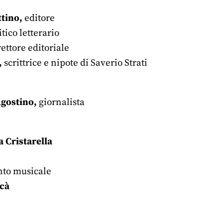
ttino,
editore
ritico letterario
rettore editoriale
,
scrittrice e nipote di Saverio Strati
Agostino,
giornalista
a
Cristarella
to musicale
scà
r
nkedIn