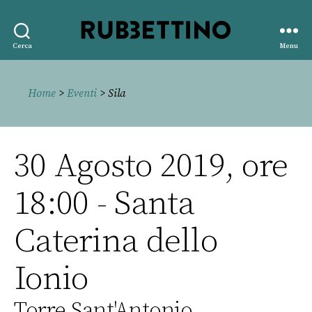
Rubbettino
Cerca
Menu
editore
Home
>
Eventi
> Sila
30 Agosto 2019, ore
18:00 - Santa
Caterina dello
Ionio
Torre Sant'Antonio