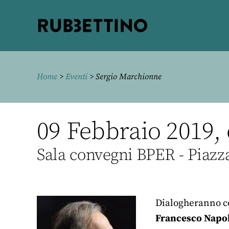
Rubbettino
editore
Home
>
Eventi
> Sergio Marchionne
09 Febbraio 2019, 
Sala convegni BPER - Piazz
Dialogheranno co
Francesco Napol