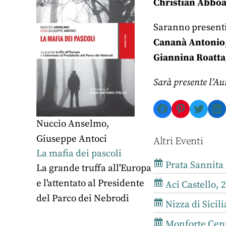
Christian Abbo
Saranno presenti
Cananà Antonio
Giannina Roatta
Sarà presente l’Au
Facebook
Pinterest
Twitte
Li
Nuccio Anselmo
,
Giuseppe Antoci
Altri Eventi
La mafia dei pascoli
Prata Sannita 
La grande truffa all'Europa
e l'attentato al Presidente
Aci Castello, 
del Parco dei Nebrodi
Nizza di Sicil
Monforte Cent