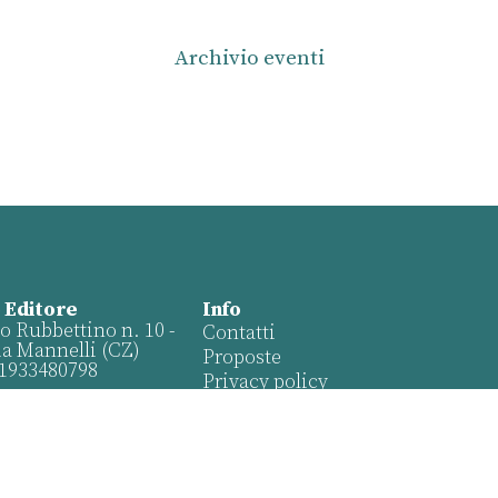
Archivio eventi
 Editore
Info
o Rubbettino n. 10 -
Contatti
ia Mannelli (CZ)
Proposte
01933480798
Privacy policy