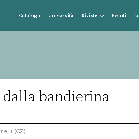
Catalogo
Università
Riviste
Eventi
La
l dalla bandierina
nelli (CZ)