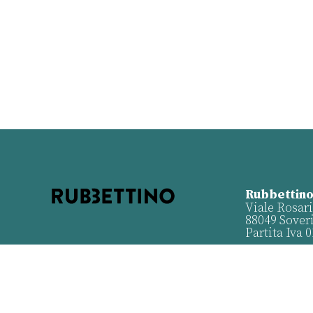
Rubbettino
Viale Rosari
88049 Sover
Partita Iva 