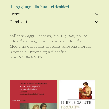
quantità
Aggiungi alla lista dei desideri
Eventi
Condividi
collana:
Saggi - Bioetica
, bic:
HP
,
2008
, pp
272
Filosofia e Religione
,
Università
,
Filosofia
,
Medicina e Bioetica
,
Bioetica
,
Filosofia morale,
Bioetica e Antropologia filosofica
isbn:
9788849822205