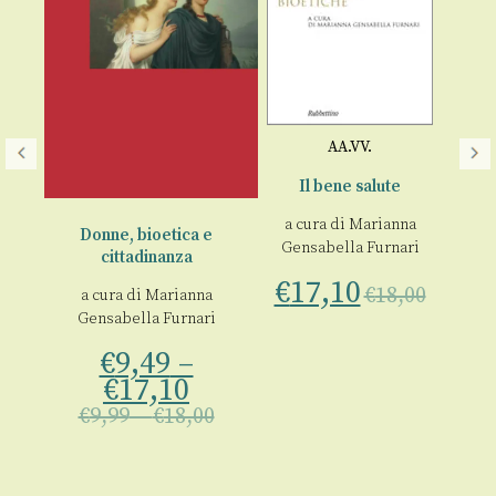
AA.VV.
Il bene salute
lla
a cura di
Marianna
Donne, bioetica e
Gensabella Furnari
cittadinanza
na
€
17,10
€
18,00
a cura di
Marianna
a
ra
Gensabella Furnari
G
€
9,49
–
€
€
17,10
00
€
9,99
–
€
18,00