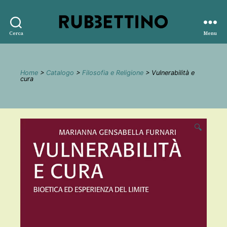
Rubbettino
Cerca
Menu
editore
Home
>
Catalogo
>
Filosofia e Religione
> Vulnerabilità e
cura
🔍