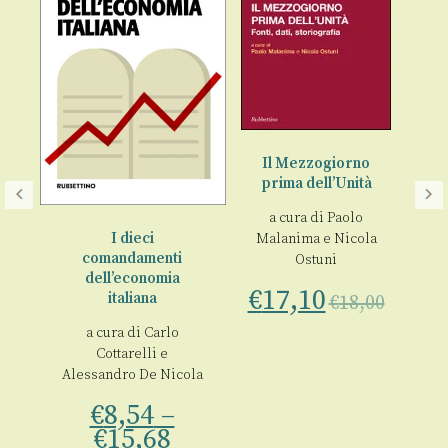
Il Mezzogiorno
prima dell’Unità
a cura di
Paolo
nò
I dieci
Malanima
e
Nicola
comandamenti
Ostuni
I
dell’economia
V
€
17,10
italiana
€
18,00
€
00
a cura di
Carlo
Cottarelli
e
Alessandro De Nicola
€
8,54
–
€
15,68