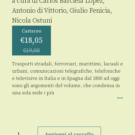
a cura di
Carlos Barciela Lòpez
,
Antonio di Vittorio
,
Giulio Fenicia
,
Nicola Ostuni
Cartaceo
€
18,05
€
19,00
Trasporti stradali, ferroviari, marittimi, lacuali e
urbani, comunicazioni telegrafiche, telefoniche
e televisive in Italia e in Spagna dal 1800 ad oggi
sono gli argomenti del volume, che condensa in
una sola sede i più
Vie
e
Aggiungi al carrello