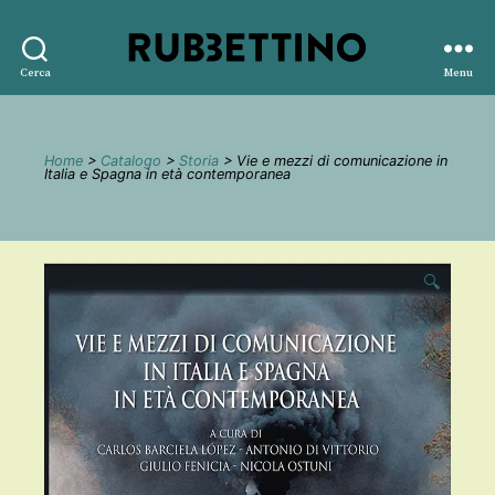
Rubbettino
Cerca
Menu
editore
Home
>
Catalogo
>
Storia
> Vie e mezzi di comunicazione in
Italia e Spagna in età contemporanea
🔍