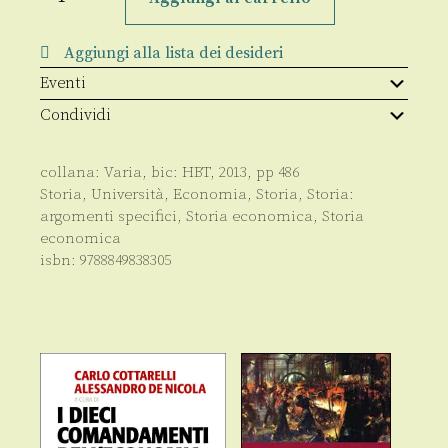
mezzi
di
comunicazione
Aggiungi alla lista dei desideri
in
Italia
Eventi
e
Spagna
Condividi
in
età
contemporanea
quantità
collana:
Varia
, bic:
HBT
,
2013
, pp
486
Storia
,
Università
,
Economia
,
Storia
,
Storia:
argomenti specifici
,
Storia economica
,
Storia
economica
isbn:
9788849838305