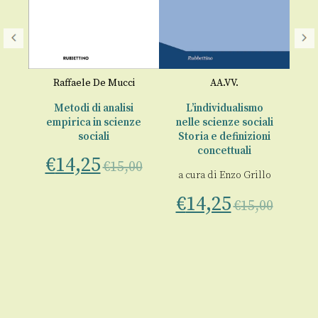
o
Raffaele De Mucci
AA.VV.
e
Metodi di analisi
L’individualismo
empirica in scienze
nelle scienze sociali
sociali
Storia e definizioni
00
concettuali
€
14,25
€
15,00
a cura di
Enzo Grillo
€
14,25
€
15,00