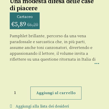
Una modesta difesa delle case
di piacere
Cartaceo
€
5,89
€
6,20
Pamphlet brillante, percorso da una vena
paradossale e sarcastica che, in più parti,
assume anche toni canzonatori, divertendo e
appassionando il lettore, il volume invita a
riflettere su una questione ritornata in Italia di
Una
modesta
Aggiungi al carrello
difesa
delle
case
Aggiungi alla lista dei desideri
di