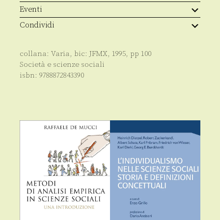
piacere
Eventi
quantità
Condividi
collana:
Varia
, bic:
JFMX
,
1995
, pp
100
Società e scienze sociali
isbn:
9788872843390