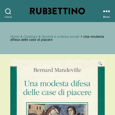
Rubbettino
Cerca
Menu
editore
Home
>
Catalogo
>
Società e scienze sociali
> Una modesta
difesa delle case di piacere
🔍