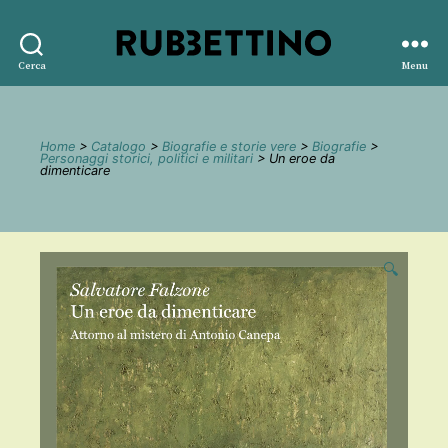
Rubbettino
Cerca
Menu
editore
Home
>
Catalogo
>
Biografie e storie vere
>
Biografie
>
Personaggi storici, politici e militari
> Un eroe da
dimenticare
🔍