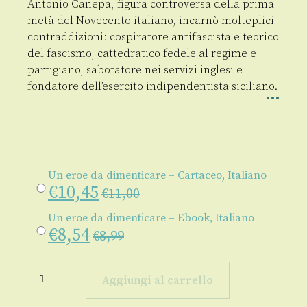
Antonio Canepa, figura controversa della prima
metà del Novecento italiano, incarnò molteplici
contraddizioni: cospiratore antifascista e teorico
del fascismo, cattedratico fedele al regime e
partigiano, sabotatore nei servizi inglesi e
fondatore dell’esercito indipendentista siciliano.
Un eroe da dimenticare – Cartaceo, Italiano
€
10,45
€
11,00
Un eroe da dimenticare – Ebook, Italiano
€
8,54
€
8,99
Un
eroe
Aggiungi al carrello
da
dimenticare