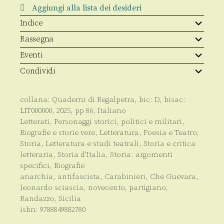
quantità
Aggiungi alla lista dei desideri
Indice
Rassegna
Eventi
Condividi
collana:
Quaderni di Regalpetra
, bic:
D
, bisac:
LIT000000
,
2025
, pp
86
,
Italiano
Letterati
,
Personaggi storici, politici e militari
,
Biografie e storie vere
,
Letteratura, Poesia e Teatro
,
Storia
,
Letteratura e studi teatrali
,
Storia e critica
letteraria
,
Storia d'Italia
,
Storia: argomenti
specifici
,
Biografie
anarchia
,
antifascista
,
Carabinieri
,
Che Guevara
,
leonardo sciascia
,
novecento
,
partigiano
,
Randazzo
,
Sicilia
isbn:
9788849882780