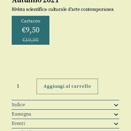
Autunno 2021
Rivista scientifica-culturale d'arte contemporanea
Cartaceo
€
9,50
€
10,00
TITOLO.
Nuova
Aggiungi al carrello
serie
–
anno
XI
Indice
(XXXII)
–
Rassegna
N.
22
Eventi
(83)