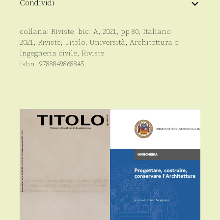
Estate
Condividi
/
Autunno
2021
collana:
Riviste
, bic:
A
,
2021
, pp
80
,
Italiano
quantità
2021
,
Riviste
,
Titolo
,
Università
,
Architettura e
Ingegneria civile
,
Riviste
isbn:
9788849868845