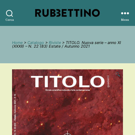
Rubbettino
Cerca
Menu
editore
Home
>
Catalogo
>
Riviste
> TITOLO. Nuova serie – anno XI
(XXXII) – N. 22 (83) Estate / Autunno 2021
🔍