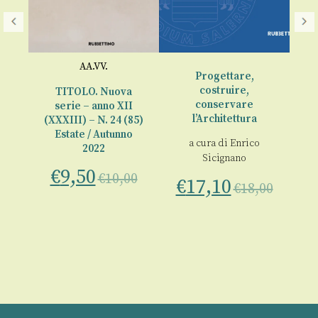
AA.VV.
Progettare,
costruire,
TITOLO. Nuova
conservare
a
serie – anno XII
l’Architettura
(XXXIII) – N. 24 (85)
(X
00
Estate / Autunno
In
a cura di
Enrico
2022
Sicignano
€
9,50
€
10,00
€
17,10
€
18,00