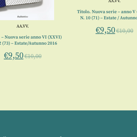
AA.VV.
Titolo. Nuova serie – anno V
N. 10 (71) – Estate / Autunn
AA.VV.
€
9,50
€
10,00
– Nuova serie anno VI (XXVI)
2 (73) – Estate/Autunno 2016
€
9,50
€
10,00