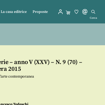
La casa editrice
Proposte
Cerca
ie – anno V (XXV) – N. 9 (70) –
era 2015
e d'arte contemporanea
ancesco Tedeschi