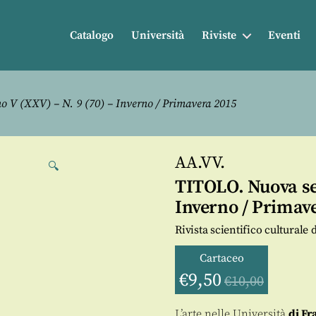
Catalogo
Università
Riviste
Eventi
 V (XXV) – N. 9 (70) – Inverno / Primavera 2015
AA.VV.
🔍
TITOLO. Nuova ser
Inverno / Primav
Rivista scientifico cultural
Cartaceo
€
9,50
€
10,00
L’arte nelle Università
di Fr