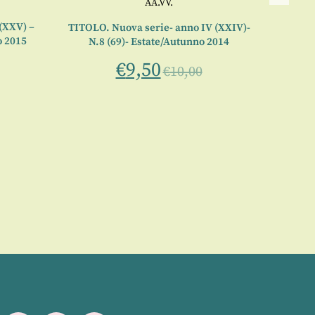
AA.VV.
 (XXV) –
TITOLO. Nuova serie- anno IV (XXIV)-
Titolo 
o 2015
N.8 (69)- Estate/Autunno 2014
3 (6
€
9,50
€
10,00