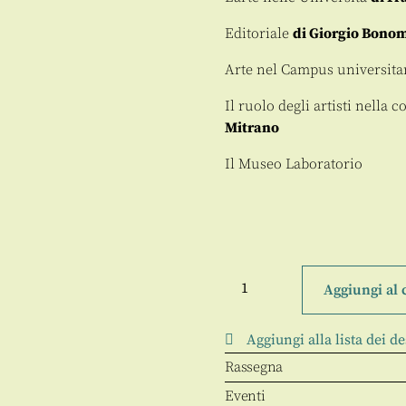
Editoriale
di Giorgio Bono
Arte nel Campus universita
Il ruolo degli artisti nella
Mitrano
Il Museo Laboratorio
TITOLO.
Nuova
Aggiungi al 
serie
-
anno
Aggiungi alla lista dei de
V
(XXV)
Rassegna
-
N.
Eventi
9