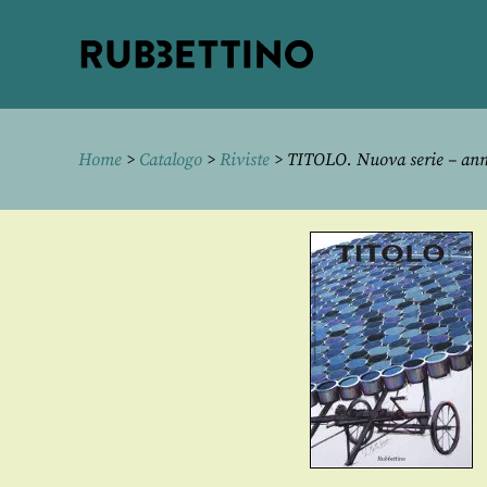
Rubbettino
editore
Home
>
Catalogo
>
Riviste
> TITOLO. Nuova serie – anno