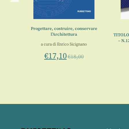
Progettare, costruire, conservare
l’Architettura
ttura
TITOLO 
– N.1
a cura di
Enrico Sicignano
€
17,10
€
18,00