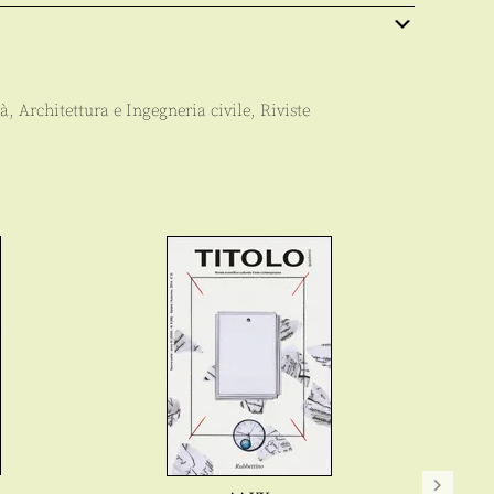
tà
,
Architettura e Ingegneria civile
,
Riviste