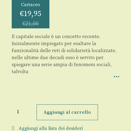
Cartaceo
€
19,95
€
21,00
Il capitale sociale è un concetto recente.
Inizialmente impiegato per esaltare la
funzionalità delle reti di solidarietà localizzate,
nelle ultime due decadi esso è servito per
spiegare una serie ampia di fenomeni sociali,
talvolta
Teorie
del
Aggiungi al carrello
capitale
sociale
quantità
Aggiungi alla lista dei desideri