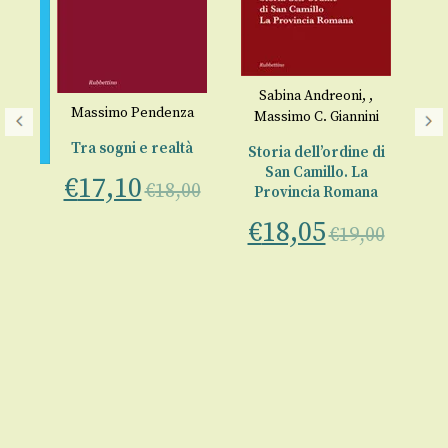
Sabina Andreoni
,
,
Massimo Pendenza
Massimo C. Giannini
Tra sogni e realtà
Storia dell’ordine di
San Camillo. La
€
17,10
€
18,00
Provincia Romana
€
18,05
€
19,00
ne
St
00
a 
€