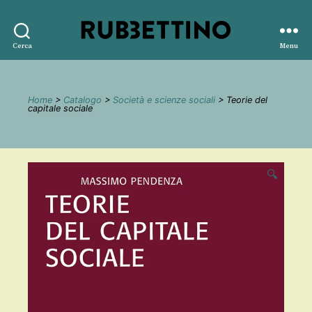
Rubbettino
Cerca
Menu
editore
Home
>
Catalogo
>
Società e scienze sociali
> Teorie del
capitale sociale
🔍