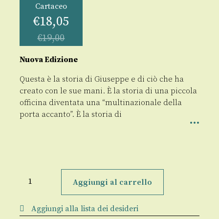
Cartaceo
€
18,05
€
19,00
Nuova Edizione
Questa è la storia di Giuseppe e di ciò che ha
creato con le sue mani. È la storia di una piccola
officina diventata una “multinazionale della
porta accanto”. È la storia di
Tanto
di
Aggiungi al carrello
cappello
quantità
Aggiungi alla lista dei desideri