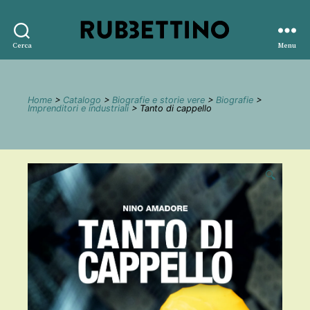
Rubbettino
Cerca
Menu
editore
Home
>
Catalogo
>
Biografie e storie vere
>
Biografie
>
Imprenditori e industriali
> Tanto di cappello
🔍