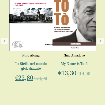
Nino Alongi
Nino Amadore
La Sicilia nel mondo
My Name is Totò
globalizzato
€
13,30
€
€
14,00
€
22,80
00
€
24,00