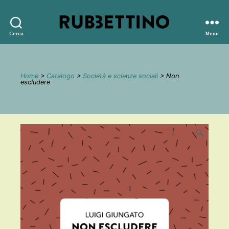
Rubbettino
Cerca
Menu
editore
Home
>
Catalogo
>
Società e scienze sociali
> Non
escludere
🔍