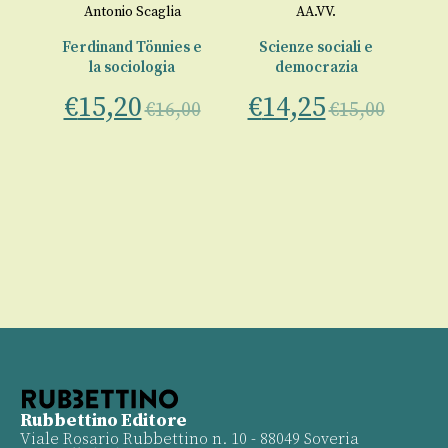
o
Antonio Scaglia
AA.VV.
Ferdinand Tönnies e
Scienze sociali e
la sociologia
democrazia
00
€
15,20
€
14,25
€
16,00
€
15,00
€
Rubbettino Editore
Viale Rosario Rubbettino n. 10 - 88049 Soveria