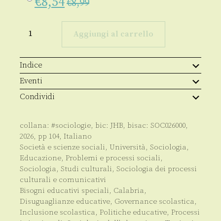
€
8,54
€
8,99
Non
escludere
Aggiungi al carrello
quantità
Indice
Eventi
Condividi
collana:
#sociologie
, bic:
JHB
, bisac:
SOC026000
,
2026
, pp
104
,
Italiano
Società e scienze sociali
,
Università
,
Sociologia
,
Educazione
,
Problemi e processi sociali
,
Sociologia
,
Studi culturali
,
Sociologia dei processi
culturali e comunicativi
Bisogni educativi speciali
,
Calabria
,
Disuguaglianze educative
,
Governance scolastica
,
Inclusione scolastica
,
Politiche educative
,
Processi