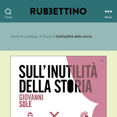
Rubbettino
Cerca
Menu
editore
Home
>
Catalogo
>
Storia
> Sull’inutilità della storia
🔍