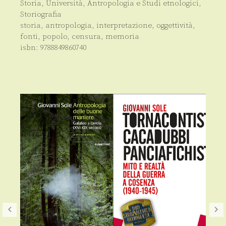
Storia
,
Università
,
Antropologia e Studi etnologici
,
Storiografia
storia, antropologia, interpretazione, oggettività,
fonti, popolo, censura, memoria
isbn:
9788849860740