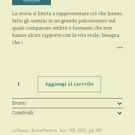
€
15,00
La storia si limita a rappresentare ciò che hanno
fatto gli uomini in un grande palcoscenico sul
quale compaiono ombre e fantasmi che non
hanno alcun rapporto con la vita reale. Insegna
che i
Sull'inutilità
della
Aggiungi al carrello
storia
quantità
Eventi
Condividi
collana:
Zonafranca
, bic:
HB
,
2020
, pp
280