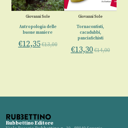
L
€
Giovanni Sole
Giovanni Sole
Antropologia delle
Tornacontisti,
ia
buone maniere
cacadubbi,
panciafichisti
€
12,35
00
€
13,00
€
13,30
€
14,00
Rubbettino Editore