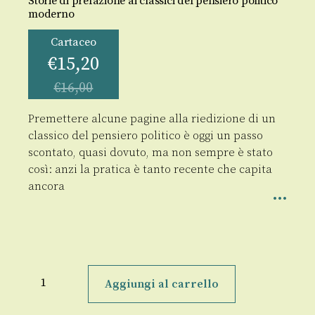
Storie di prefazione ai classici del pensiero politico
moderno
Cartaceo
€
15,20
€
16,00
Premettere alcune pagine alla riedizione di un
classico del pensiero politico è oggi un passo
scontato, quasi dovuto, ma non sempre è stato
così: anzi la pratica è tanto recente che capita
ancora
Soglie
nel
Aggiungi al carrello
tempo
quantità