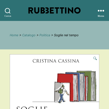
Rubbettino
Cerca
Menu
editore
Home
>
Catalogo
>
Politica
> Soglie nel tempo
🔍