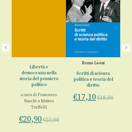
A
r
nza
na
Bruno Leoni
Libertà e
00
democrazia nella
Scritti di scienza
An
storia del pensiero
politica e teoria del
politico
diritto
€
€
17,10
a cura di
Francesco
€
18,00
Raschi
e
Matteo
Truffelli
€
20,90
€
22,00