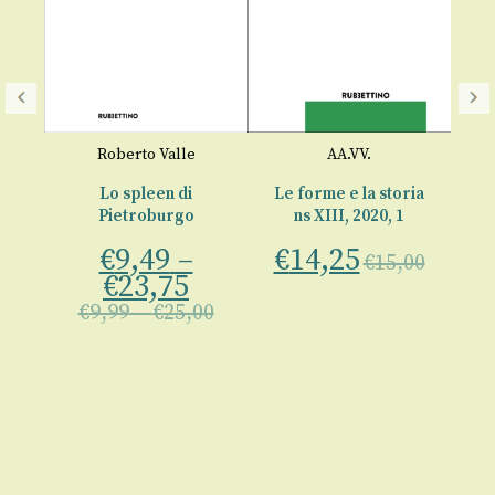
M
St
Roberto Valle
AA.VV.
P
ria
Lo spleen di
Le forme e la storia
€
Pietroburgo
ns XIII, 2020, 1
€
9,49
–
€
14,25
o
€
15,00
€
23,75
€
9,99
–
€
25,00
00