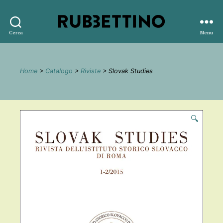
Rubbettino
Cerca
Menu
editore
Home
>
Catalogo
>
Riviste
> Slovak Studies
🔍