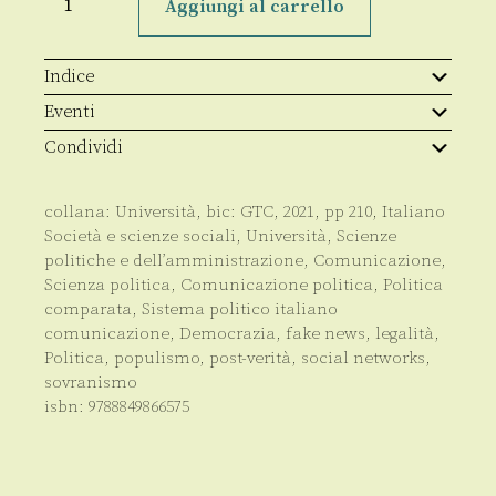
machines
Aggiungi al carrello
quantità
Indice
Eventi
Condividi
collana:
Università
, bic:
GTC
,
2021
, pp
210
,
Italiano
Società e scienze sociali
,
Università
,
Scienze
politiche e dell’amministrazione
,
Comunicazione
,
Scienza politica, Comunicazione politica, Politica
comparata, Sistema politico italiano
comunicazione
,
Democrazia
,
fake news
,
legalità
,
Politica
,
populismo
,
post-verità
,
social networks
,
sovranismo
isbn:
9788849866575