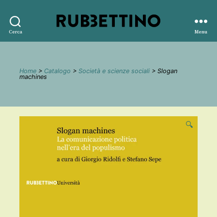
Rubbettino
Cerca
Menu
editore
Home
>
Catalogo
>
Società e scienze sociali
> Slogan
machines
🔍