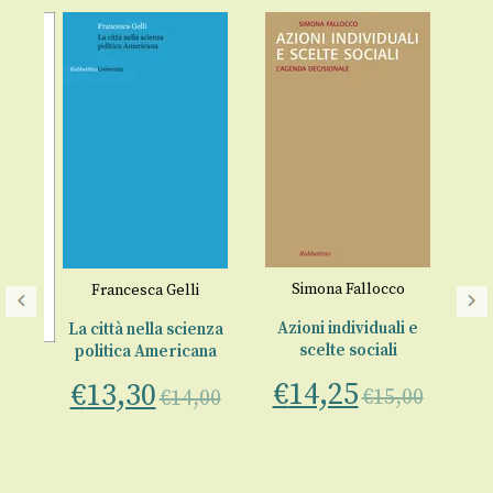
Simona Fallocco
Francesca Gelli
Azioni individuali e
La città nella scienza
scelte sociali
politica Americana
ina
€
14,25
€
13,30
€
15,00
€
14,00
po
er
€