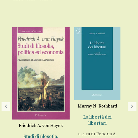
Murray N. Rothbard
La libertà dei
libertari
yek
Friedrich A. von Hayek
a cura di
Roberta A.
,
Studi di filosofia,