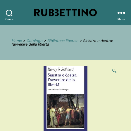
Rubbettino
Cerca
Menu
editore
Home
>
Catalogo
>
Biblioteca liberale
> Sinistra e destra:
l’avvenire della libertà
🔍