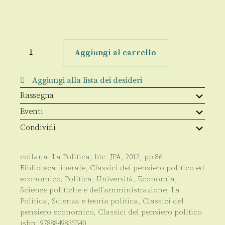
Sinistra
e
Aggiungi al carrello
destra:
l'avvenire
della
Aggiungi alla lista dei desideri
libertà
quantità
Rassegna
Eventi
Condividi
collana:
La Politica
, bic:
JPA
,
2012
, pp
86
Biblioteca liberale
,
Classici del pensiero politico ed
economico
,
Politica
,
Università
,
Economia
,
Scienze politiche e dell’amministrazione
,
La
Politica
,
Scienza e teoria politica
,
Classici del
pensiero economico
,
Classici del pensiero politico
isbn:
9788849835540