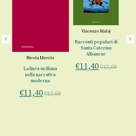
Vincenzo Malaj
Racconti popolari di
Ra
Santa Caterina
Fa
Albanese
€
Nicola Merola
€
11,40
€
12,00
La linea siciliana
nella narrativa
moderna
e
€
11,40
rio
€
12,00
tori
00