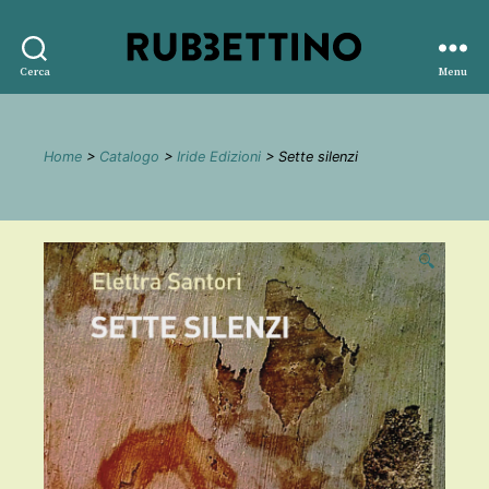
Rubbettino
Cerca
Menu
editore
Home
>
Catalogo
>
Iride Edizioni
> Sette silenzi
🔍