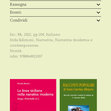
Rassegna
Eventi
Condividi
bic:
FA
,
2022
, pp
204
,
Italiano
Iride Edizioni
,
Narrativa
,
Narrativa moderna e
contemporanea
Novità
isbn:
9788864921037