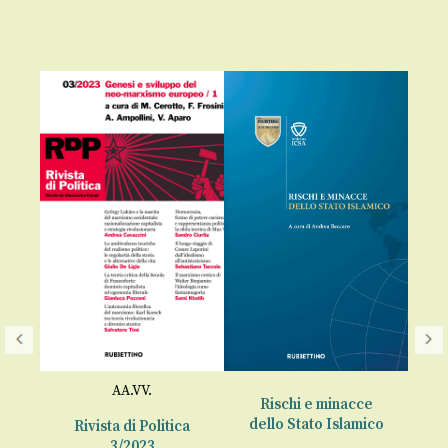
AA.VV.
chia
Rischi e minacce
Co
o.
dello Stato Islamico
Rivista di Politica
3/2023