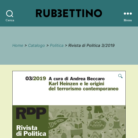
Rubbettino
Cerca
Menu
editore
Home
>
Catalogo
>
Politica
> Rivista di Politica 3/2019
🔍