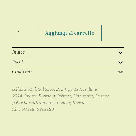
Rivista
di
Aggiungi al carrello
Politica
1/2024
quantità
Indice
Eventi
Condividi
collana:
Riviste
, bic:
JP
,
2024
, pp
117
,
Italiano
2024
,
Riviste
,
Rivista di Politica
,
Università
,
Scienze
politiche e dell’amministrazione
,
Riviste
isbn:
9788849881820