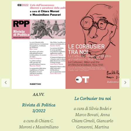
AA.VV.
Le Corbusier tra noi
rie
Rivista di Politica
a cura di
Silvia Bodei
e
) –
3/2022
p
Marco Bovati, Anna
 /
€
a cura di
Chiara C.
Chiara Cimoli, Giancarlo
Moroni
e
Massimiliano
Consonni, Martina