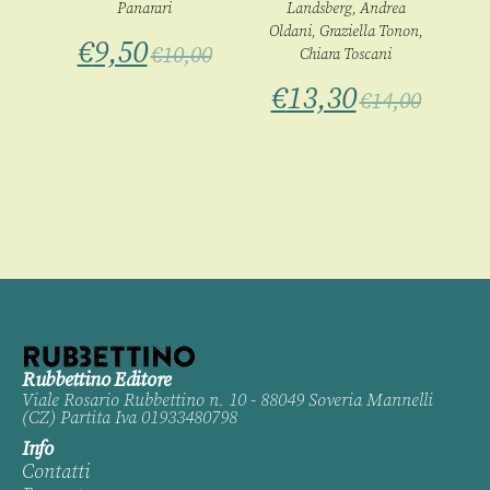
Panarari
Landsberg, Andrea
00
Oldani, Graziella Tonon,
€
9,50
€
10,00
Chiara Toscani
€
13,30
€
14,00
Rubbettino Editore
Viale Rosario Rubbettino n. 10 - 88049 Soveria Mannelli
(CZ) Partita Iva 01933480798
Info
Contatti