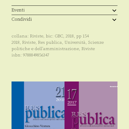
quantità
Eventi
Condividi
collana:
Riviste
, bic:
GBC
,
2018
, pp
154
2018
,
Riviste
,
Res publica
,
Università
,
Scienze
politiche e dell’amministrazione
,
Riviste
isbn:
9788849856347