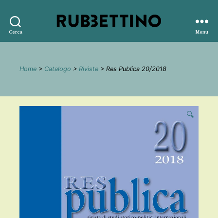
Rubbettino
Cerca
Menu
editore
Home
>
Catalogo
>
Riviste
> Res Publica 20/2018
🔍