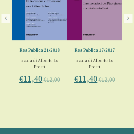
L
018
Res Publica 21/2018
Res Publica 17/2017
€
a cura di
Alberto Lo
a cura di
Alberto Lo
Presti
Presti
€
11,40
€
11,40
00
€
12,00
€
12,00