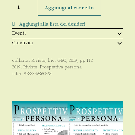
Prospettiva
Persona
Aggiungi al carrello
n.109-
110/2019
quantità
Aggiungi alla lista dei desideri
Eventi
Condividi
collana:
Riviste
, bic:
GBC
,
2019
, pp
112
2019
,
Riviste
,
Prospettiva persona
isbn:
9788849860863