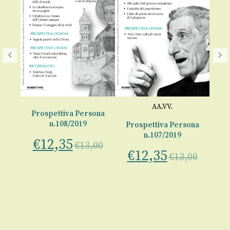
AA.VV.
Prospettiva Persona
n.108/2019
ona
Prospettiva Persona
Pr
n.107/2019
€
12,35
€
13,00
€
12,35
€
00
€
13,00