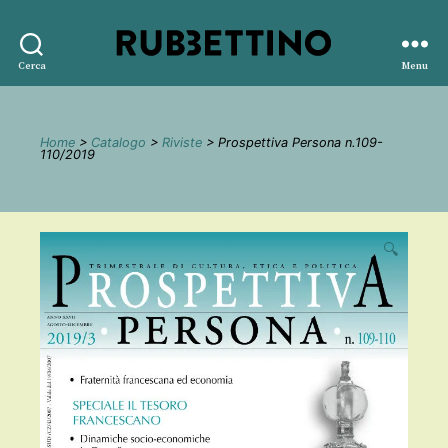
Rubbettino
Cerca
Menu
editore
Home
>
Catalogo
>
Riviste
> Prospettiva Persona n.109-
110/2019
🔍