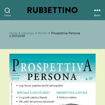
Rubbettino
Cerca
Menu
editore
Home
>
Catalogo
>
Riviste
> Prospettiva Persona
n.107/2019
🔍