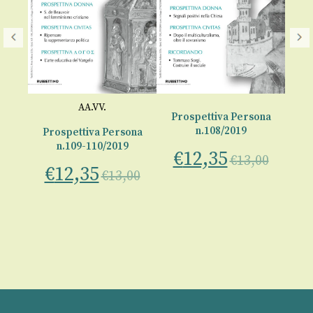
AA.VV.
Prospettiva Persona
n.108/2019
ona
Prospettiva Persona
Pr
n.109-110/2019
€
12,35
€
13,00
€
12,35
€
00
€
13,00