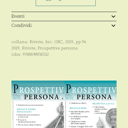
n.107/2019
quantità
Eventi
Condividi
collana:
Riviste
, bic:
GBC
,
2019
, pp
96
2019
,
Riviste
,
Prospettiva persona
isbn:
9788849858532