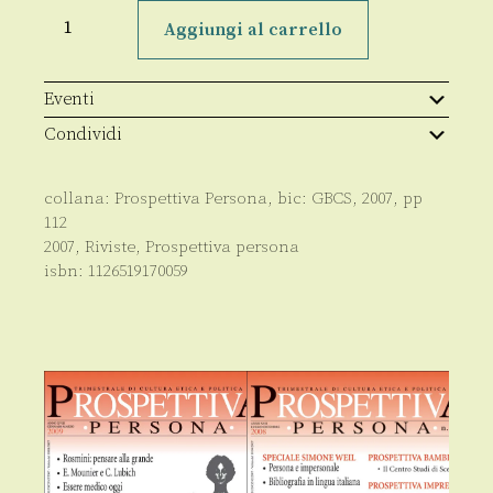
Prospettiva
Persona
Aggiungi al carrello
n.59/2007
quantità
Eventi
Condividi
collana:
Prospettiva Persona
, bic:
GBCS
,
2007
, pp
112
2007
,
Riviste
,
Prospettiva persona
isbn:
1126519170059