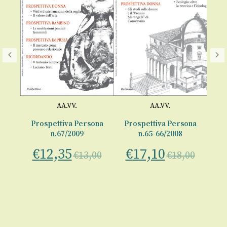
AA.VV.
AA.VV.
ona
Prospettiva Persona
Prospettiva Persona
Pr
n.67/2009
n.65-66/2008
€
12,35
€
17,10
€
00
€
13,00
€
18,00