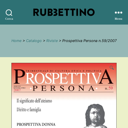
Rubbettino
Cerca
Menu
editore
Home
>
Catalogo
>
Riviste
> Prospettiva Persona n.59/2007
🔍