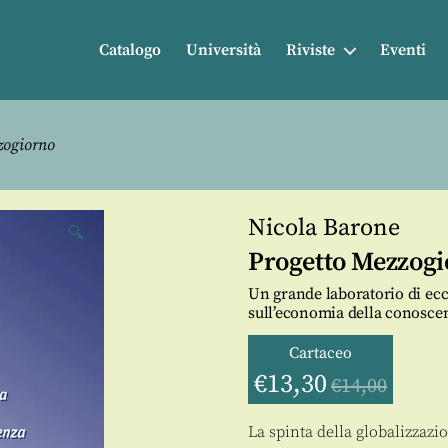
Catalogo
Università
Riviste
Eventi
zogiorno
Nicola Barone
🔍
Progetto Mezzog
Un grande laboratorio di ecce
sull’economia della conosce
Cartaceo
€
13,30
€
14,00
La spinta della globalizzazi