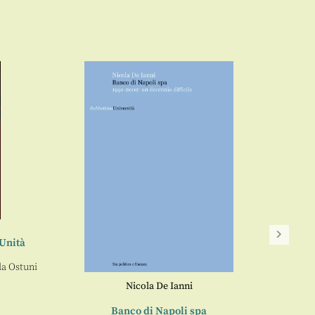
’Unità
la Ostuni
Nicola De Ianni
Ludwig
Banco di Napoli spa