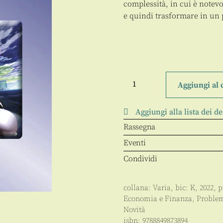
complessità, in cui è notev
e quindi trasformare in un 
Progetto
Mezzogiorno
Aggiungi al 
quantità
Aggiungi alla lista dei de
Rassegna
Eventi
Condividi
collana:
Varia
, bic:
K
,
2022
, 
Economia e Finanza
,
Problem
Novità
isbn:
9788849873894