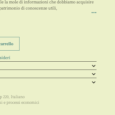
ole la mole di informazioni che dobbiamo acquisire
patrimonio di conoscenze utili,
carrello
sideri
pp
220
,
Italiano
i e processi economici