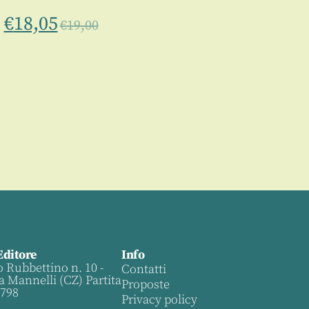
€
18,05
€
19,00
Editore
Info
o Rubbettino n. 10 -
Contatti
a Mannelli (CZ) Partita
Proposte
0798
Privacy policy