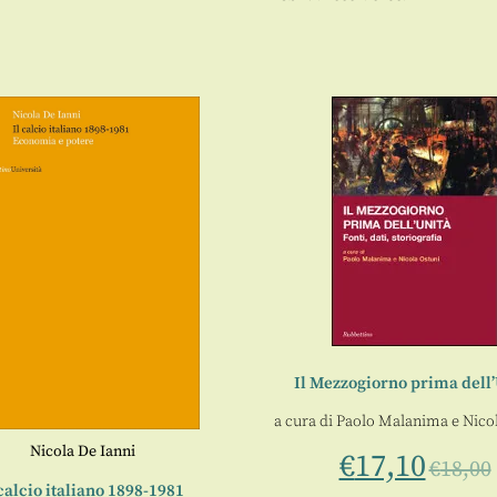
Il Mezzogiorno prima dell
a cura di
Paolo Malanima
e
Nico
Nicola De Ianni
€
17,10
€
18,00
 calcio italiano 1898-1981