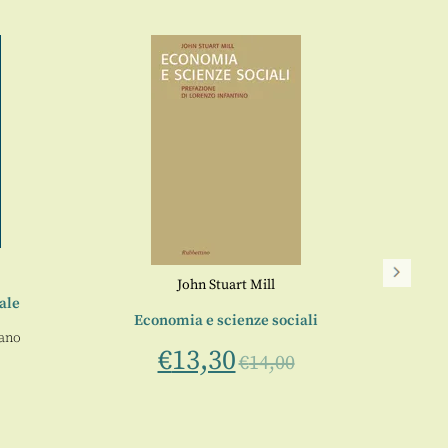
John Stuart Mill
ale
Economia e scienze sociali
ano
€
13,30
€
14,00