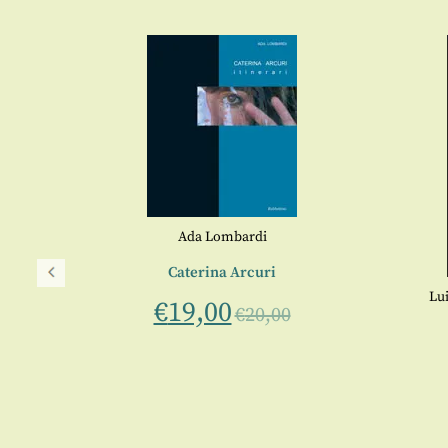
Ada Lombardi
Caterina Arcuri
Lui
€
19,00
€
20,00
ani
o
ombardi