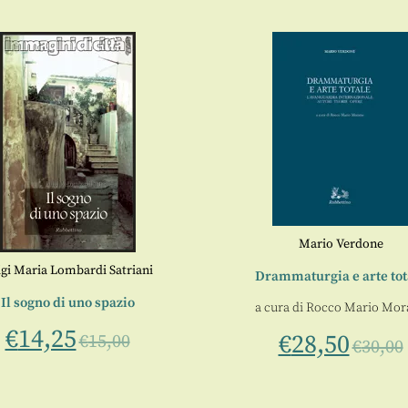
Mario Verdone
gi Maria Lombardi Satriani
Drammaturgia e arte tot
Il sogno di uno spazio
a cura di
Rocco Mario Mor
€
14,25
€
28,50
€
15,00
€
30,00