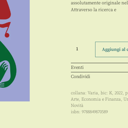
assolutamente originale nel
Attraverso la ricerca e
Progettare
cultura
Aggiungi al 
e
spettacolo
quantità
Eventi
Condividi
collana:
Varia
, bic:
K
,
2022
, 
Arte
,
Economia e Finanza
,
Un
Novità
isbn:
9788849870589