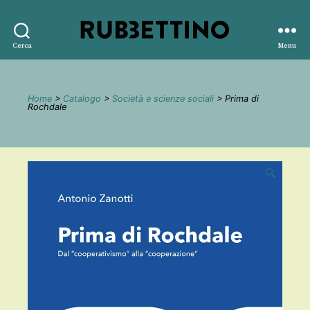
Rubbettino
Cerca
Menu
editore
Home
>
Catalogo
>
Società e scienze sociali
> Prima di
Rochdale
🔍