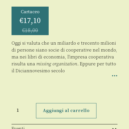
Cartaceo
€
17,10
€
18,00
Oggi si valuta che un miliardo e trecento milioni
di persone siano socie di cooperative nel mondo,
ma nei libri di economia, l’impresa cooperativa
risulta una
missing organization
. Eppure per tutto
il Diciannovesimo secolo
Prima
di
Aggiungi al carrello
Rochdale
quantità
Eventi