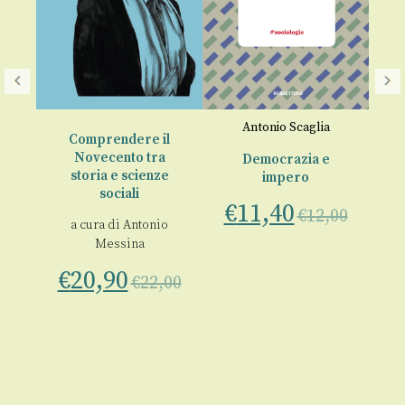
o
Antonio Scaglia
Comprendere il
Novecento tra
à
Democrazia e
storia e scienze
impero
ne
sociali
St
€
11,40
o
€
12,00
a cura di
Antonio
Messina
a 
€
20,90
€
€
22,00
00