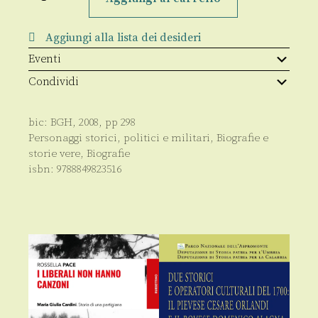
Dominicis
quantità
Aggiungi alla lista dei desideri
Eventi
Condividi
bic:
BGH
,
2008
, pp
298
Personaggi storici, politici e militari
,
Biografie e
storie vere
,
Biografie
isbn:
9788849823516