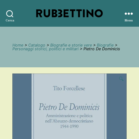
Rubbettino
Cerca
Menu
editore
Home
>
Catalogo
>
Biografie e storie vere
>
Biografie
>
Personaggi storici, politici e militari
> Pietro De Dominicis
🔍