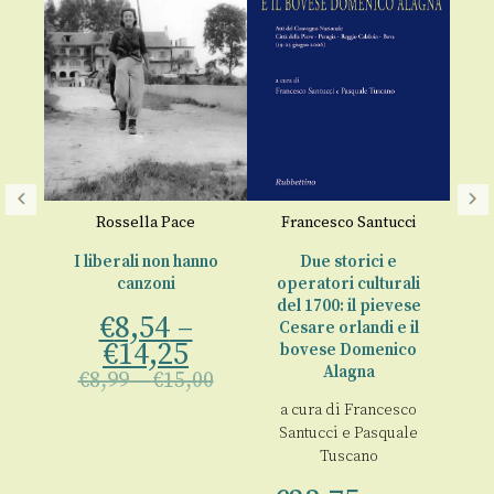
Rossella Pace
Francesco Santucci
S
p
I liberali non hanno
Due storici e
canzoni
operatori culturali
a 
00
del 1700: il pievese
€
8,54
–
Cesare orlandi e il
€
14,25
bovese Domenico
Alagna
€
8,99
–
€
15,00
a cura di
Francesco
Santucci
e
Pasquale
Tuscano