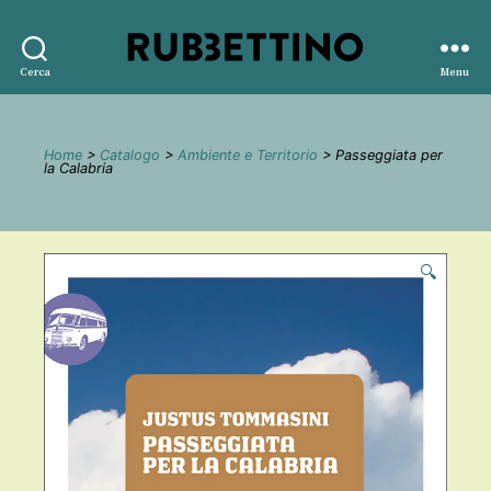
Rubbettino
Cerca
Menu
editore
Home
>
Catalogo
>
Ambiente e Territorio
> Passeggiata per
la Calabria
🔍