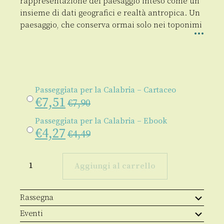
rappresentazione del paesaggio inteso come un
insieme di dati geografici e realtà antropica. Un
paesaggio, che conserva ormai solo nei toponimi
Passeggiata per la Calabria – Cartaceo
€
7,51
€
7,90
Passeggiata per la Calabria – Ebook
€
4,27
€
4,49
Passeggiata
per
Aggiungi al carrello
la
Calabria
quantità
Rassegna
Eventi