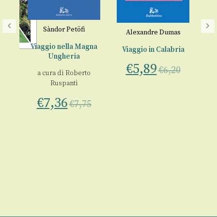
Sàndor Petöfi
Alexandre Dumas
Viaggio nella Magna
Viaggio in Calabria
Ungheria
t
€
5,89
€
6,20
a cura di
Roberto
 in
Dia
Ruspanti
€
7,36
€
7,75
0